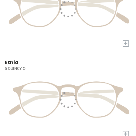
+
Etnia
5 QUINCY O
+