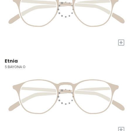
+
Etnia
5 BAYONA O
+