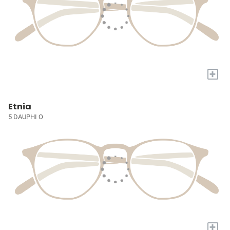
+
Etnia
5 DAUPHI O
+