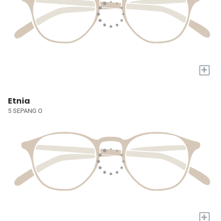
+
Etnia
5 SEPANG O
+