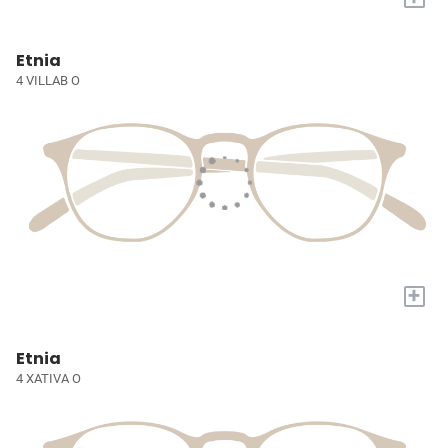
Etnia
4 VILLAB O
+
Etnia
4 XATIVA O