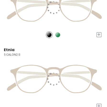
+
Etnia
5 CALON2 S
+