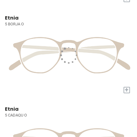
Etnia
5 BORJA O
+
Etnia
5 CADAQU O