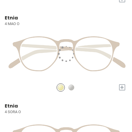
Etnia
4 MAO O
+
Etnia
4 SORA O