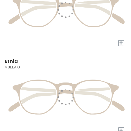
+
Etnia
4 BELA O
+