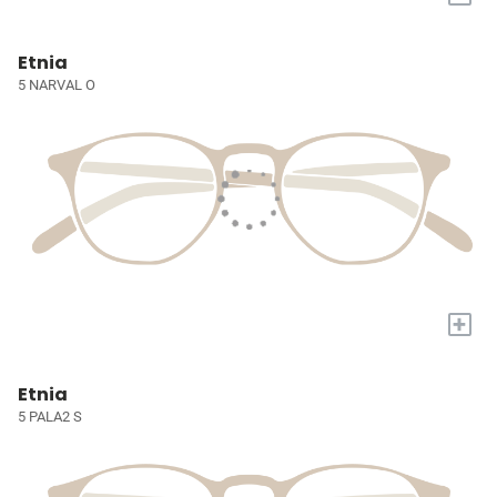
Etnia
5 NARVAL O
+
Etnia
5 PALA2 S