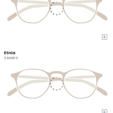
+
Etnia
5 AGAR O
+