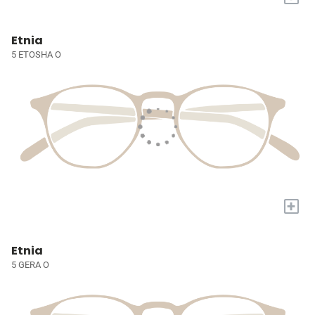
Etnia
5 ETOSHA O
+
Etnia
5 GERA O