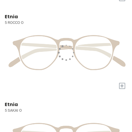
Etnia
5 ROCCO O
+
Etnia
5 SAKAI O