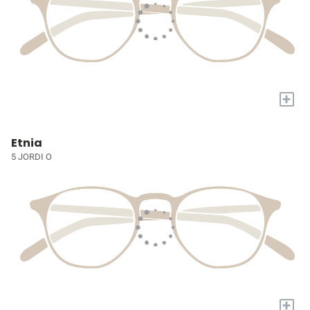
+
Etnia
5 JORDI O
+