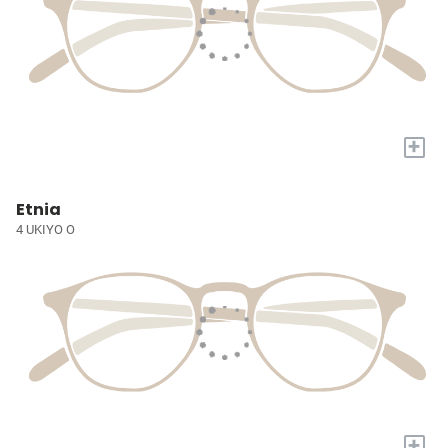
+
Etnia
4 UKIYO O
+