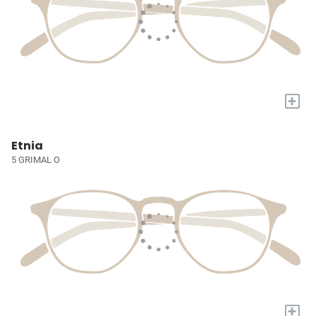
+
Etnia
5 GRIMAL O
+